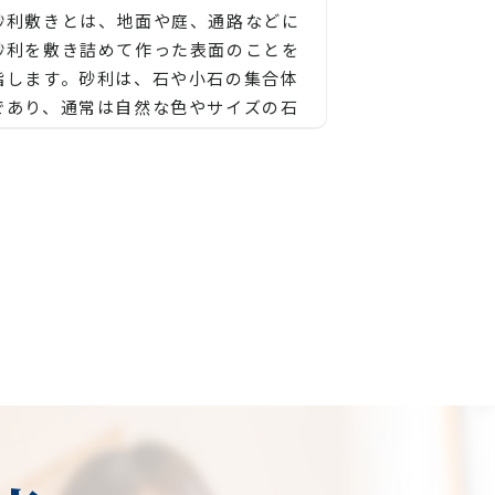
砂利敷きとは、地面や庭、通路などに
砂利を敷き詰めて作った表面のことを
指します。砂利は、石や小石の集合体
であり、通常は自然な色やサイズの石
を選んで使用されます。
砂利敷きの主な特徴や利点は以下の通
りです：
排水性:
砂利は通気性があり、雨水や水が地面
に浸透しやすいため、良好な排水効果
【長野市、大町市、須坂市、千曲市、
を発揮します。これにより、水たまり
松本市、安曇野市、塩尻市、諏訪市、
や地面の浸水を防ぎ、庭や通路を乾燥
岡谷市、茅野市、上田市、東御市、小
させることができます。
諸市、佐久市、軽井沢町、下諏訪町、
長和町、立科町、御代田町、辰野町、
雑草抑制:
池田町、筑北村、生坂村、麻績村、青