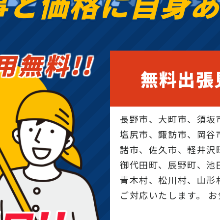
事と価格に
自身
木
用無料!!
伐
無料出張
長野市、大町市、須坂
塩尻市、諏訪市、岡谷
諸市、佐久市、軽井沢
御代田町、辰野町、池
青木村、松川村、山形
ご対応いたします。 