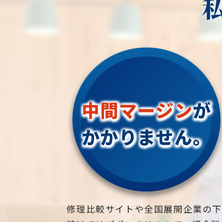
や再生を防ぎます。
木村、松川村、山形村、朝日村、木
祖】長野県大町市
マルチチップや木質チップの敷き詰め
地域密着で伐採・抜根・剪定・草刈
地面にマルチチップや木質チップを
などのお庭のこと、造園・植木屋を
き詰めることで、雑草の成長を抑制
探しなら当社にご相談ください！
ることができます。これらの素材は
当社では造園工事はもちろんのこと
気性があり、雑草の成長を阻害する
外構工事やエクステリア工事まで自
ともに、庭や畑に美しい表面を提供
で一気通貫で行っております。
中間マージン
が
ます。
見積もりは無料ですので、お庭のこ
なら当社にお気軽にご連絡ください
かかりません。
手作業による雑草の抜き取り:
お庭や木に関するお悩みに全力でご
手で雑草を引き抜くことは、効果的
応させて頂きます！
つ持続可能な雑草対策の方法です。
企業様や、施設様、マンション、ア
に小さな庭や花壇などのエリアで効
ートなどの庭木、高木、植栽の年間
的ですが、定期的な手入れが必要で
理なども対応しておりますので、
す。
お気軽にお問い合わせください！
修理比較サイトや全国展開企業の
松、スギ、クスノキ、くろがねもち