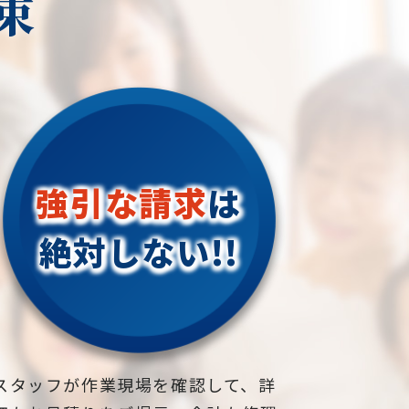
束
砂利敷きは、地面を覆うため、雑草の
木村、松川村、山形村、朝日村、木
生育を抑制します。砂利の間に雑草が
祖】長野県長野市
生えにくくなるため、草刈りや除草作
地域密着で伐採・抜根・剪定・草刈り
業が減少し、庭や通路の管理が容易に
などのお庭のこと、造園・植木屋をお
なります。
探しなら当社にご相談ください！
当社では造園工事はもちろんのこと、
美観:
外構工事やエクステリア工事まで自社
砂利は自然な風合いがあり、庭や通路
で一気通貫で行っております。
強引な請求
は
に美しい景観を提供します。さまざま
見積もりは無料ですので、お庭のこと
な色やサイズの砂利を組み合わせるこ
なら当社にお気軽にご連絡ください！
絶対しない!!
とで、独自のデザインや模様を作り出
お庭や木に関するお悩みに全力でご対
すこともできます。
応させて頂きます！
企業様や、施設様、マンション、アパ
耐久性:
ートなどの庭木、高木、植栽の年間管
砂利は耐久性があり、長期間にわたっ
理なども対応しておりますので、
て効果を発揮します。風や雨にさらさ
お気軽にお問い合わせください！
スタッフが作業現場を確認して、詳
れても劣化しにくく、メンテナンスが
松、スギ、クスノキ、くろがねもち、