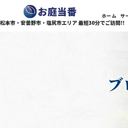
長野県で庭木の剪定・伐採ならお庭当番にお任せくださ
お庭当番
ホーム
サ
松本市・安曇野市・塩尻市エリア 最短30分でご訪問!!
ブ