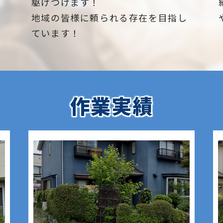
駆けつけます！
利用されます。
木、オリーブ、もみじ、柿の木、金木
犀、アカシア、シダレエゴノキ、コニ
地域の皆様に頼られる存在を目指し
と
木
水の節約:
ファー、梅、かしの木、ブルーアイ
ニ
ています！
人工芝は散水が不要であるため、水の
ス、クチナシ、ナンテン、クスノキ、
に
節約につながります。特に乾燥した地
薪の木、ケヤキ、コノデカシワ、マキ
。
、
域や水不足のある地域では、人工芝が
の木、桜、ゴールドクレスト、アオハ
キ
環境に優しい選択肢となります。
ダ、いちじく、椰子の木、ゴールデン
る
ハ
アカシア、紅葉、シマトネリコ、グレ
と
ン
作業実績
一方で、人工芝には天然の芝生に比べ
ープフルーツの木、カツラの木、柿、
土
レ
て独特の感触や臭いがあること、高温
みかん、グミ、エゴノキ、ハナミズ
方
、
の環境下で暑くなること、初期投資が
キ、ジューンベリー、ヤマボウシ、カ
況
、
高いことなど、いくつかのデメリット
イズカ、花梨、クロガネモチ、ベニカ
さ
、
もあります。しかし、その利点を考慮
ナメ、サザンカ、ホルトノキ、つつ
カ
小
すると、人工芝は多くの場面で実用的
じ、コデマリ"
、
で便利な選択肢となります。
、
青