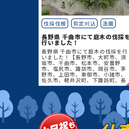
祖】
長野県 伐採、庭木 伐採
木の伐採、伐採、伐採 木、危険木 伐
伐採伐根
剪定刈込
造園
採、支障木、支障木 伐採、特殊 伐
採、竹林 伐採、立木 伐採、高木 伐
長野県 千曲市にて庭木の伐採
採、大木 伐採伐採 料金、樹木 の 伐
行いました！
採、木 の 伐採 費用、樹木 の 撤去、
長野県 千曲市にて庭木の伐採を行
採 料金、庭木 伐採 価格、高い 木 を
いました！【長野市、大町市、須
切る、アーボ リスト、木 の 伐採 業
坂市、千曲市、松本市、安曇野
者、伐採 費用、庭 の 木 の 伐採 値
市、塩尻市、諏訪市、岡谷市、茅
野市、上田市、東御市、小諸市、
段、樹木 伐採 費用、 高く なり すぎ
佐久市、軽井沢町、下諏訪町、長
た 木 剪定、巨木 の 伐採、20m ケヤ
和町、立科町、御代田�
伐採 、処分 費用、杉 伐採、ケヤキ 
採、欅 伐採、クスノキ 伐採、ヒノキ
伐採、ソテツ 伐採、松の木 伐採、桜
の 木 伐採、シュロ の 木 伐採、シマ
ネリコ 伐採、大木 伐採 費用、高く 
り すぎ た 木 剪定、特殊 伐採 費用、