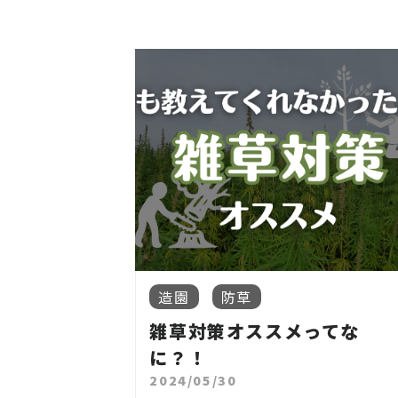
造園
防草
雑草対策オススメってな
に？！
2024/05/30