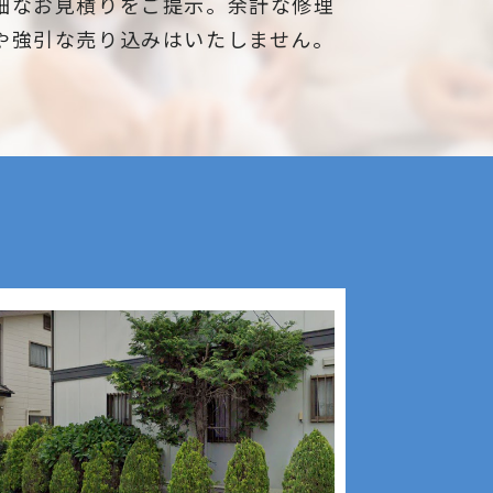
細なお見積りをご提示。余計な修理
比較的簡単です。
もみの木、どんぐりの木、竹、柿の
や強引な売り込みはいたしません。
木、オリーブ、もみじ、柿の木、金木
敷設の簡易性:
犀、アカシア、シダレエゴノキ、コニ
砂利敷きは比較的簡単に敷設すること
ファー、梅、かしの木、ブルーアイ
ができます。地面に砂利を敷き詰める
ス、クチナシ、ナンテン、クスノキ、
だけで良いため、施工作業が簡単で、
薪の木、ケヤキ、コノデカシワ、マキ
プロフェッショナルな技能や設備が必
の木、桜、ゴールドクレスト、アオハ
要ありません。
ダ、いちじく、椰子の木、ゴールデン
アカシア、紅葉、シマトネリコ、グレ
砂利敷きは庭や通路の整備や美化に役
ープフルーツの木、カツラの木、柿、
立ちますが、砂利が散らばることや、
みかん、グミ、エゴノキ、ハナミズ
歩行時の足元の不安定さなど、いくつ
キ、ジューンベリー、ヤマボウシ、カ
かのデメリットも考慮する必要があり
イズカ、花梨、クロガネモチ、ベニカ
ます。また、地面の下に適切な下地を
ナメ、サザンカ、ホルトノキ、つつ
敷くことで、砂利が沈下するのを防ぐ
じ、コデマリ"
ことが重要です。