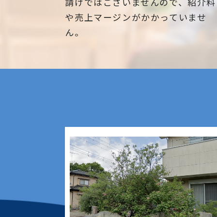
請けではございませんので、紹介料
適切な植栽と密植:
もみの木、どんぐりの木、竹、柿の
や売上マージンがかかっていませ
植物を適切に配置し、密集させるこ
木、オリーブ、もみじ、柿の木、金
で、雑草の成長を防ぐことができま
犀、アカシア、シダレエゴノキ、コ
ん。
す。植物が地面を覆い、雑草が生え
ファー、梅、かしの木、ブルーアイ
くい環境を作り出すことができます
ス、クチナシ、ナンテン、クスノキ
薪の木、ケヤキ、コノデカシワ、マ
これらの方法を組み合わせて使用す
の木、桜、ゴールドクレスト、アオ
ことで、効果的な雑草対策を行うこ
ダ、いちじく、椰子の木、ゴールデ
ができます。ただし、地域の気候や
アカシア、紅葉、シマトネリコ、グ
壌条件、雑草の種類によって最適な
ープフルーツの木、カツラの木、柿
法が異なる場合がありますので、状
みかん、グミ、エゴノキ、ハナミズ
【長野市、大町市、須坂市、千曲市
に応じて適切な対策を選択してくだ
キ、ジューンベリー、ヤマボウシ、カ
松本市、安曇野市、塩尻市、諏訪市
い。
イズカ、花梨、クロガネモチ、ベニ
岡谷市、茅野市、上田市、東御市、
ナメ、サザンカ、ホルトノキ、つつ
諸市、佐久市、軽井沢町、下諏訪町
じ、コデマリ"
長和町、立科町、御代田町、辰野町
池田町、筑北村、生坂村、麻績村、
木村、松川村、山形村、朝日村、木