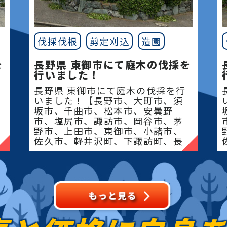
、
伐採伐根
剪定刈込
造園
を
長野県 東御市にて庭木の伐採を
行いました！
伐
長野県 東御市にて庭木の伐採を行
いました！【長野市、大町市、須
坂市、千曲市、松本市、安曇野
市、塩尻市、諏訪市、岡谷市、茅
野市、上田市、東御市、小諸市、
佐久市、軽井沢町、下諏訪町、長
キ
和町、立科町、御代田�
伐
ト
な