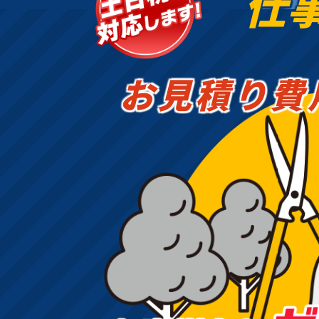
仕
山 の 木 の 伐採、立木 伐採、庭木 伐
採 業者、植木 伐採、大木 伐採 業
者、神社 の 木 伐採竹 伐採、10m の
木 伐採、11m の 木 伐採、12m の 
お見積り費
伐採、13m の 木 伐採、14m の 木 
採、15m の 木 伐採、16m の 木 伐
採、17m の 木 伐採、19m の 木 伐
採、20m の 木 伐採