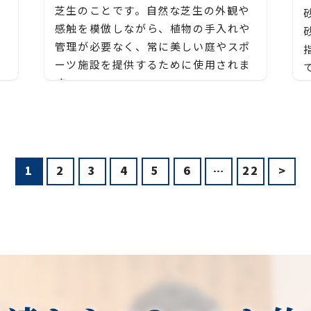
芝生のことです。自然な芝生の外観や
ま
感触を模倣しながら、植物の手入れや
つ
管理が必要なく、常に美しい庭やスポ
ーツ施設を提供するために使用されま
す。
成
人工芝の主な特徴や利点は以下の通り
防
です：
分
し
1
2
3
4
5
6
…
22
>
低メンテナンス:
エ
人工芝は定期的な刈り込みや散水が不
【長野市、大町市、須坂市、千曲市、
要で、除草や施肥の必要がありませ
松本市、安曇野市、塩尻市、諏訪市、
、
ん。そのため、庭やスポーツ施設の管
岡谷市、茅野市、上田市、東御市、小
、
理が簡素化されます。
諸市、佐久市、軽井沢町、下諏訪町、
の
小
長和町、立科町、御代田町、辰野町、
で
、
耐久性:
池田町、筑北村、生坂村、麻績村、青
、
人工芝は耐久性が高く、長期間にわた
木村、松川村、山形村、朝日村、木
絶
青