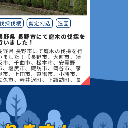
伐採伐根
剪定刈込
造園
長野県 長野市にて庭木の伐採を
行いました！
長野県 長野市にて庭木の伐採を行
いました！【長野市、大町市、須
坂市、千曲市、松本市、安曇野
市、塩尻市、諏訪市、岡谷市、茅
野市、上田市、東御市、小諸市、
佐久市、軽井沢町、下諏訪町、長
和町、立科町、御代田�