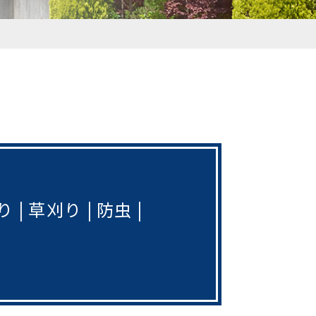
り
草刈り
防虫