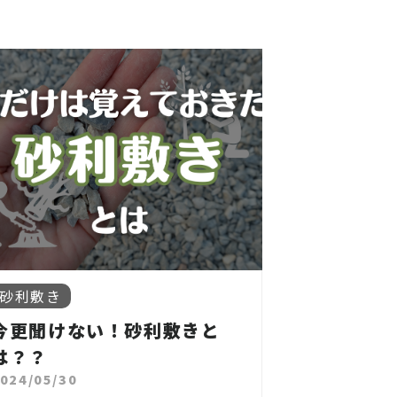
砂利敷き
今更聞けない！砂利敷きと
は？？
024/05/30