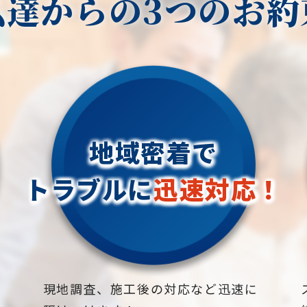
私達からの3つのお約
って美しい外観を保ちます。耐候性が
祖】長野県長野市
あり、日光や雨水にさらされても劣化
地域密着で伐採・抜根・剪定・草刈り
しにくいため、屋外や屋内の庭やスポ
などのお庭のこと、造園・植木屋をお
:
り
ーツフィールドに適しています。
探しなら当社にご相談ください！
敷
お
当社では造園工事はもちろんのこと、
す
一貫した外観:
外構工事やエクステリア工事まで自社
通
、
人工芝は一貫した色や質感を持ち、季
で一気通貫で行っております。
と
社
節や天候の変化に影響されず、常に美
見積もりは無料ですので、お庭のこと
し
地域密着で
しい外観を保ちます。また、人工的な
なら当社にお気軽にご連絡ください！
と
素材で作られているため、雑草の成長
お庭や木に関するお悩みに全力でご対
！
トラブルに
迅速対応！
や不均一な色の問題もありません。
応させて頂きます！
対
企業様や、施設様、マンション、アパ
か
多目的利用:
ートなどの庭木、高木、植栽の年間管
特
パ
人工芝はさまざまな用途に適していま
理なども対応しておりますので、
果
管
す。庭やプライベートな空間の装飾に
お気軽にお問い合わせください！
加えて、スポーツフィールドやゴルフ
松、スギ、クスノキ、くろがねもち、
下
現地調査、施工後の対応など迅速に
場、屋上庭園など、さまざまな場所で
もみの木、どんぐりの木、竹、柿の
、