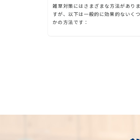
雑草対策にはさまざまな方法があり
すが、以下は一般的に効果的ないく
かの方法です：
防草シートの使用:
防草シートは、地面に敷いて雑草の
長を防ぐための効果的な方法です。
草シートは通気性があり、水や栄養
は通過しますが、雑草の成長を阻害
ます。庭や畑、花壇などの植え込み
リアに使用することができます。
【長野市、大町市、須坂市、千曲市
草刈りや除草:
松本市、安曇野市、塩尻市、諏訪市
定期的な草刈りや除草作業は、雑草
岡谷市、茅野市、上田市、東御市、
成長を抑制するための基本的な方法
諸市、佐久市、軽井沢町、下諏訪町
す。草刈り機や除草剤を使って、庭や
長和町、立科町、御代田町、辰野町
畑、通路などの雑草を刈り取り、根
池田町、筑北村、生坂村、麻績村、