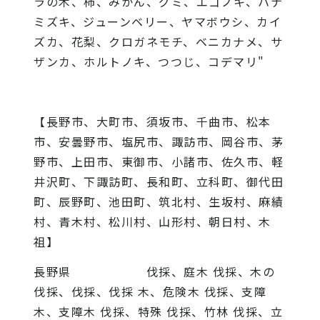
ラの木、柿、みかん、グミ、エゴノキ、ハナ
ミズキ、ジューンベリー、ヤマボウシ、カイ
ズカ、花梨、クロガネモチ、ベニカナメ、サ
ザンカ、ホルトノキ、つつじ、コデマリ"
【長野市、大町市、須坂市、千曲市、松本
市、安曇野市、塩尻市、諏訪市、岡谷市、茅
野市、上田市、東御市、小諸市、佐久市、軽
井沢町、下諏訪町、長和町、立科町、御代田
町、辰野町、池田町、筑北村、生坂村、麻績
村、青木村、松川村、山形村、朝日村、木
祖】
長野県 伐採、庭木 伐採、木の
伐採、伐採、伐採 木、危険木 伐採、支障
木、支障木 伐採、特殊 伐採、竹林 伐採、立