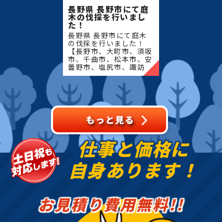
長野県 長野市にて庭
木の伐採を行いまし
た！
長野県 長野市にて庭木
の伐採を行いました！
【長野市、大町市、須坂
市、千曲市、松本市、安
曇野市、塩尻市、諏訪
市、岡谷市、茅野市、上
田市、東御市、小諸市、
佐久市、軽井沢町、下諏
訪町、長和町、立科町、
御代田�
仕事と価格に
自身あります！
お見積り費用無料!!