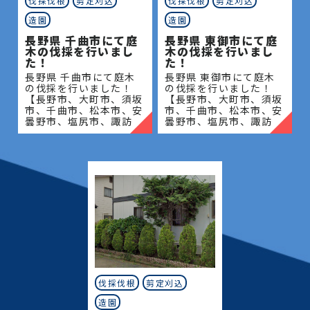
伐採伐根
剪定刈込
伐採伐根
剪定刈込
造園
造園
長野県 千曲市にて庭
長野県 東御市にて庭
木の伐採を行いまし
木の伐採を行いまし
た！
た！
長野県 千曲市にて庭木
長野県 東御市にて庭木
の伐採を行いました！
の伐採を行いました！
【長野市、大町市、須坂
【長野市、大町市、須坂
市、千曲市、松本市、安
市、千曲市、松本市、安
曇野市、塩尻市、諏訪
曇野市、塩尻市、諏訪
市、岡谷市、茅野市、上
市、岡谷市、茅野市、上
田市、東御市、小諸市、
田市、東御市、小諸市、
佐久市、軽井沢町、下諏
佐久市、軽井沢町、下諏
訪町、長和町、立科町、
訪町、長和町、立科町、
御代田�
御代田�
伐採伐根
剪定刈込
造園