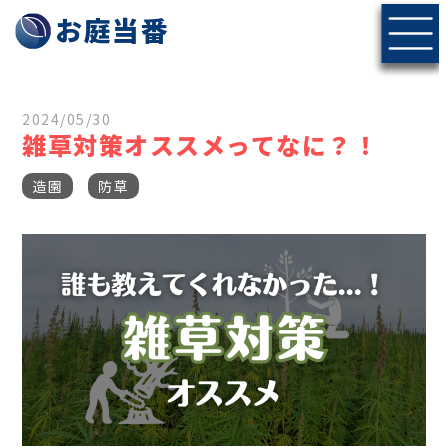
長野県で庭木の剪定・伐採ならお庭当番にお任せください
お庭当番
2024/05/30
雑草対策オススメってなに？！
造園
防草