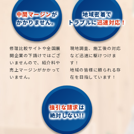
中間マージン
が
地域密着で
かかりません。
トラブルに
迅速対応！
修理比較サイトや全国展
現地調査、施工後の対応
開企業の下請けではござ
など迅速に駆けつけま
いませんので、紹介料や
す！
売上マージンがかかって
地域の皆様に頼られる存
いません。
在を目指しています！
強引な請求
は
絶対しない!!