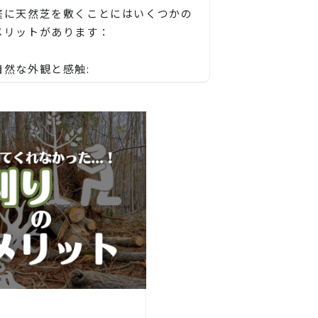
庭に天然芝を敷くことにはいくつかの
メリットがあります：
自然な外観と感触:
天然芝は自然な外観と感触を提供し、
庭全体に温かみや居心地の良さを与え
ます。天然の芝生は、歩くときの感触
や見た目が人工的なものとは異なり、
より自然な雰囲気を醸し出します。
生態系への貢献:
天然芝は土壌を保護し、水を浸透させ
【長野市、大町市、須坂市、千曲市、
ることで地下水の浸透を促進します。
松本市、安曇野市、塩尻市、諏訪市、
また、酸素を放出し、二酸化炭素を吸
岡谷市、茅野市、上田市、東御市、小
収するなど、環境に対するポジティブ
諸市、佐久市、軽井沢町、下諏訪町、
な影響をもたらします。
長和町、立科町、御代田町、辰野町、
池田町、筑北村、生坂村、麻績村、青