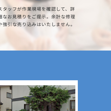
御市
採・剪定などの造園屋、
スタッフが作業現場を確認して、詳
しなら当社にご相談くだ
細なお見積りをご提示。余計な修理
や強引な売り込みはいたしません。
クステリア工事も一式ご
！
数ご紹介しておりますの
い。
に何でも相談できる
町市、須坂市、千曲市、
野市、塩尻市、諏訪市、
市、上田市、東御市、小
、軽井沢町、下諏訪町、
町、御代田町、辰野町、
村、生坂村、麻績村、青
、山形村、朝日村、木
御市
木屋さんとして、地域の