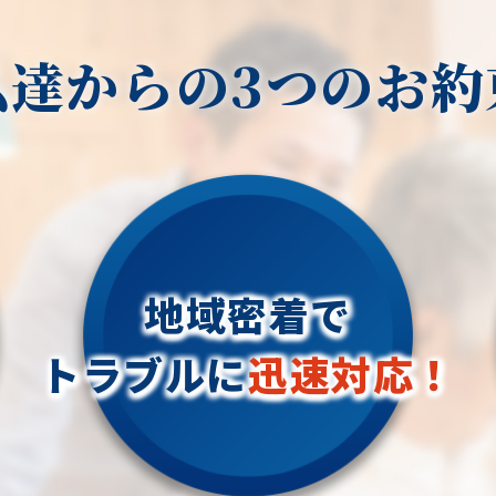
ン
現地調査で無
、東御市、小
長が速い時期には週に1回の刈り込み
もみの木、どんぐりの木、竹、柿の
木
植物の健康維
客様に寄り添
、下諏訪町、
が必要ですが、成長が遅い時期には2
木、オリーブ、もみじ、柿の木、金木
私達からの3つのお約
ニ
草が周囲の植
ております。
久性があり、
町、辰野町、
週間に1回程度で十分です。
犀、アカシア、シダレエゴノキ、コニ
ようにするこ
お庭のことな
外観を保ちま
、麻績村、青
ファー、梅、かしの木、ブルーアイ
、
が根深くなり
ください！
色の不均一さ
朝日村、木
ス、クチナシ、ナンテン、クスノキ、
キ
与えるのを防
お庭や木に関
た美しい芝庭
薪の木、ケヤキ、コノデカシワ、マキ
ハ
応させて頂き
す。
剪定・草刈り
の木、桜、ゴールドクレスト、アオハ
ン
防火効果: 
見積りは無料
・植木屋をお
ダ、いちじく、椰子の木、ゴールデン
レ
災のリスクが
どのお問い合
ださい！
アカシア、紅葉、シマトネリコ、グレ
、
ることで、火
ご連絡くださ
、季節や天候
ろんのこと、
ープフルーツの木、カツラの木、柿、
地の安全を確
【長野市、大
地域密着で
ます。雪が積
工事まで自社
みかん、グミ、エゴノキ、ハナミズ
松本市、安曇
しても、すぐ
ます。
キ、ジューンベリー、ヤマボウシ、カ
カ
利用可能スペ
岡谷市、茅野
トラブルに
迅速対応！
ます。
、お庭のこと
イズカ、花梨、クロガネモチ、ベニカ
れると、利用
諸市、佐久市
絡ください！
ナメ、サザンカ、ホルトノキ、つつ
ます。庭や敷
長和町、立科
に全力でご対
じ、コデマリ"
利用できるス
池田町、筑北
時間をより楽
木村、松川村
ション、アパ