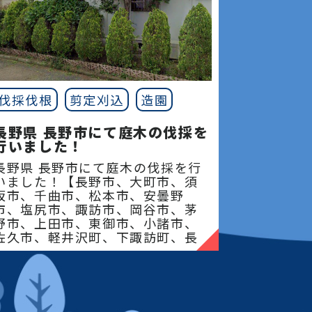
お悩みにしっかりお答え
題を解決し、お客様の大
をしっかりお守りさせて
。
どの緑はすべて生き物で
伐採伐根
剪定刈込
造園
らの魅力を引き出すため
手間をかける必要があり
長野県 長野市にて庭木の伐採を
行いました！
知識を活かして、皆様の
長野県 長野市にて庭木の伐採を行
最大限に活かせるよう、
いました！【長野市、大町市、須
坂市、千曲市、松本市、安曇野
ートさせていただきま
市、塩尻市、諏訪市、岡谷市、茅
野市、上田市、東御市、小諸市、
関する疑問には相談に乗
佐久市、軽井沢町、下諏訪町、長
和町、立科町、御代田�
費用についても正確なお
出させていただきます。
に何なりとお問合せくだ