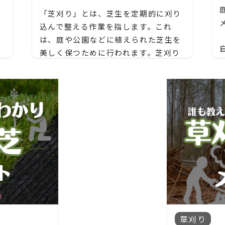
で
「芝刈り」とは、芝生を定期的に刈り
ま
込んで整える作業を指します。これ
は、庭や公園などに植えられた芝生を
わ
美しく保つために行われます。芝刈り
は、芝の成長を制御し、芝の健康を維
持するために重要な手入れの一環で
ま
す。
も
芝刈りの主な目的は次のとおりです：
芝の高さを均一にする:
鋏
、
芝刈りは、芝の高さを一定に保つため
【長野市、大町市、須坂市、千曲市、
る
、
に行われます。均一な高さの芝生は美
松本市、安曇野市、塩尻市、諏訪市、
小
しく見え、整然とした庭や公園の景観
岡谷市、茅野市、上田市、東御市、小
効
、
を提供します。
諸市、佐久市、軽井沢町、下諏訪町、
、
長和町、立科町、御代田町、辰野町、
青
草刈り
芝の健康を促進する:
池田町、筑北村、生坂村、麻績村、青