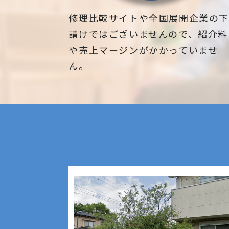
アレルギーの軽減:
ートなどの庭木、高木、
人工芝は花粉や草の刈り
理なども対応しておりま
修理比較サイトや全国展開企業の
め、アレルギーを持つ人
お気軽にお問い合わせく
請けではございませんので、紹介料
花粉症の症状が軽減され
松、スギ、クスノキ、く
や売上マージンがかかっていませ
ります。
もみの木、どんぐりの木
ん。
木、オリーブ、もみじ、
犀、アカシア、シダレエ
ファー、梅、かしの木、
ス、クチナシ、ナンテン
多目的に利用可能:
薪の木、ケヤキ、コノデ
人工芝は庭だけでなく、
の木、桜、ゴールドクレ
や屋上庭園、屋内のイベ
ダ、いちじく、椰子の木
など、さまざまな場所で
アカシア、紅葉、シマト
す。
ープフルーツの木、カツ
これらのメリットは、人
みかん、グミ、エゴノキ
る際の利点であり、個々
キ、ジューンベリー、ヤ
境に応じて異なる場合が
イズカ、花梨、クロガネ
お庭の環境に応じてうま
ナメ、サザンカ、ホルト