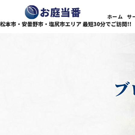
長野県で庭木の剪定・伐採ならお庭当番にお任せくださ
お庭当番
ホーム
サ
松本市・安曇野市・塩尻市エリア 最短30分でご訪問!!
ブ