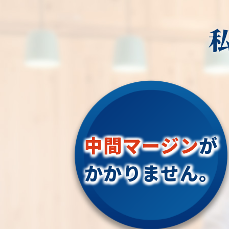
災の危険性を減らし、生態系のバラ
もみの木、どんぐりの木、竹、柿の
岡谷市、茅野市、上田市
スを保つのにも役立ちます。
木、オリーブ、もみじ、柿の木、金
耐久性と一貫性:
諸市、佐久市、軽井沢町
犀、アカシア、シダレエゴノキ、コ
人工芝は天然芝よりも耐
長和町、立科町、御代田
ファー、梅、かしの木、ブルーアイ
長期間にわたって均一な
池田町、筑北村、生坂村
ス、クチナシ、ナンテン、クスノキ
す。草刈りの痕跡や穴、
木村、松川村、山形村、
薪の木、ケヤキ、コノデカシワ、マ
などがないため、一貫し
祖】長野県青木村
の木、桜、ゴールドクレスト、アオ
を維持することができま
地域密着で伐採・抜根・
ダ、いちじく、椰子の木、ゴールデ
などのお庭のこと、造園
アカシア、紅葉、シマトネリコ、グ
季節に関係ない使用:
探しなら当社にご相談く
ープフルーツの木、カツラの木、柿
人工芝は雨や寒さに強く
当社では造園工事はもち
みかん、グミ、エゴノキ、ハナミズ
中間マージン
が
に左右されずに利用でき
外構工事やエクステリア
キ、ジューンベリー、ヤマボウシ、カ
もったり、雨が降ったり
で一気通貫で行っており
イズカ、花梨、クロガネモチ、ベニ
かかりません。
に元の美しい状態に戻り
見積もりは無料ですので
ナメ、サザンカ、ホルトノキ、つつ
なら当社にお気軽にご連
じ、コデマリ"
お庭や木に関するお悩み
応させて頂きます！
企業様や、施設様、マン