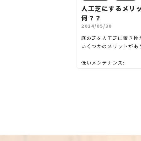
草刈り機を使った草刈り:
木村、松川村、山形村、朝日村、木
人工芝にするメリ
ガソリンや電動の草刈り機を使って
祖】長野県岡谷市
何？？
大規模な庭や草地を効率的に刈り取
地域密着で伐採・抜根・剪定・草刈
2024/05/30
方法です。ロータリー式やストリン
などのお庭のこと、造園・植木屋を
トリマーなどの機種があり、草地の
探しなら当社にご相談ください！
庭の芝を人工芝に置き換
態や使い勝手によって選択されます
当社では造園工事はもちろんのこと
いくつかのメリットがあ
外構工事やエクステリア工事まで自
除草剤の使用:
で一気通貫で行っております。
低いメンテナンス:
除草剤を使って雑草を処理する方法
見積もりは無料ですので、お庭のこ
人工芝は天然芝よりも低
す。ただし、環境への影響や安全性
なら当社にお気軽にご連絡ください
スが必要です。刈り取り
観点から、使用には慎重さが必要で
お庭や木に関するお悩みに全力でご
用、水やりなどの手間が
す。
応させて頂きます！
ます。特に乾燥した地域
企業様や、施設様、マンション、ア
域では、水を節約できる
草刈りは、草を刈り取るだけでなく
ートなどの庭木、高木、植栽の年間
す。
庭や農地の美観を保つだけでなく、
理なども対応しておりますので、
虫や有害な植物の発生を防ぐために
お気軽にお問い合わせください！
【長野市、大町市、須坂
重要です。また、定期的な草刈りは
松、スギ、クスノキ、くろがねもち
松本市、安曇野市、塩尻