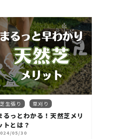
芝生張り
草刈り
まるっとわかる！天然芝メリ
ットとは？
024/05/30