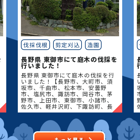
皆様のお庭の
して様々な問
切な緑の空間
いただきます
庭木や植木な
伐採伐根
剪定刈込
造園
すので、それ
には、時間と
を
長野県 東御市にて庭木の伐採を
ます。
行いました！
豊富な経験と
長野県 東御市にて庭木の伐採を行
お庭の魅力を
いました！【長野市、大町市、須
坂市、千曲市、松本市、安曇野
しっかりサポ
市、塩尻市、諏訪市、岡谷市、茅
す。
野市、上田市、東御市、小諸市、
お庭や造園に
佐久市、軽井沢町、下諏訪町、長
和町、立科町、御代田�
り、気になる
見積りをご提
まずはお気軽
さい。