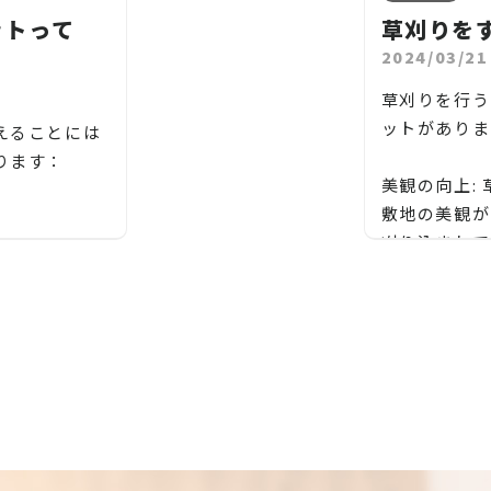
定期的な芝刈りは、芝の健康を維持
木村、松川村、山形村、朝日村、木
ットって
草刈りを
、
し、病気や害虫のリスクを軽減するの
祖】長野県松川村
2024/03/21
る
り
に役立ちます。過度に成長した芝は、
地域密着で伐採・抜根・剪定・草刈り
グ
お
草刈りを行う
日光や空気の循環が妨げられ、病気に
などのお庭のこと、造園・植木屋をお
状
ットがありま
えることには
かかりやすくなります。
探しなら当社にご相談ください！
。
、
ります：
当社では造園工事はもちろんのこと、
社
美観の向上:
芝の密度を増やす:
外構工事やエクステリア工事まで自社
敷地の美観が
芝刈りは、新しい芽を促進し、芝の密
で一気通貫で行っております。
で
と
刈り込まれて
いメンテナン
度を増やす助けとなります。これによ
見積もりは無料ですので、お庭のこと
の
！
が増し、美し
や肥料の施
り、芝生はより密集し、強力な芝の根
なら当社にお気軽にご連絡ください！
対
ます。
少なくて済み
を発達させることができます。
お庭や木に関するお悩みに全力でご対
や水不足の地
応させて頂きます！
パ
安全確保: 
利点がありま
芝刈りは、芝生が成長している間に定
企業様や、施設様、マンション、アパ
、
管
が隠れた障害
当社
では庭木
期的に行われるべきです。刈り込みの
ートなどの庭木、高木、植栽の年間管
害
可能性があり
抜根はもちろ
頻度や方法は、地域の気候条件、芝の
理なども対応しておりますので、
も
で、庭や敷地
ステリア工事
市、千曲市、
種類、そして目標とする芝の高さによ
お気軽にお問い合わせください！
火
、
害虫の侵入を
っております
市、諏訪市、
って異なります。一般的には、芝の成
松、スギ、クスノキ、くろがねもち、