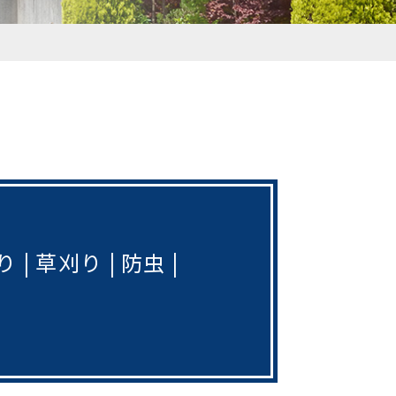
り
草刈り
防虫