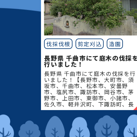
きましょう！
じ、コデマリ"
伐採伐根
剪定刈込
造園
長野県 千曲市にて庭木の伐採
行いました！
長野県 千曲市にて庭木の伐採を行
いました！【長野市、大町市、須
坂市、千曲市、松本市、安曇野
市、塩尻市、諏訪市、岡谷市、茅
野市、上田市、東御市、小諸市、
佐久市、軽井沢町、下諏訪町、長
和町、立科町、御代田�