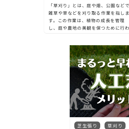
「草刈り」とは、庭や畑、公園など
雑草や草などを刈り取る作業を指し
す。この作業は、植物の成長を管理
し、庭や農地の美観を保つために行
れます。
草刈りは、さまざまな方法で行われ
す。一般的な方法には以下のような
のがあります：
手作業による草刈り:
手で雑草や草を引き抜く、あるいは
【長野市、大町市、須坂市、千曲市
や刈り込み道具を使って草を切り取
松本市、安曇野市、塩尻市、諏訪市
方法です。小さな庭や狭いスペースで
岡谷市、茅野市、上田市、東御市、
効果的ですが、大規模なエリアには
諸市、佐久市、軽井沢町、下諏訪町
率が悪い場合があります。
長和町、立科町、御代田町、辰野町
池田町、筑北村、生坂村、麻績村、
芝生張り
草刈り