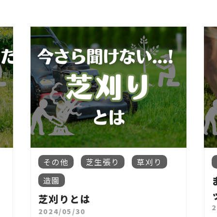
その他
芝生張り
草刈り
造園
芝刈りとは
2
2024/05/30