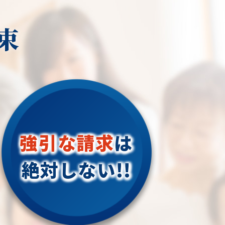
駄なコストは削減し、お
の調和や環境への配慮を重視する人々
もみの木、どんぐりの木、竹、柿の
持: 草刈りをすることで、
ったお見積りをご提案し
にとって魅力的な選択肢となります。
木、オリーブ、もみじ、柿の木、金木
束
物に栄養や水を奪わない
犀、アカシア、シダレエゴノキ、コニ
とができます。また、草
ら当社にお気軽にご連絡
ファー、梅、かしの木、ブルーアイ
すぎて植物の根に影響を
ス、クチナシ、ナンテン、クスノキ、
ぐこともできます。
するお悩みに全力でご対
薪の木、ケヤキ、コノデカシワ、マキ
ます。
の木、桜、ゴールドクレスト、アオハ
草が乾燥して長くなると、火
ですので、相場や費用な
ダ、いちじく、椰子の木、ゴールデン
増加します。草刈りをす
わせやご相談はお気軽に
アカシア、紅葉、シマトネリコ、グレ
災のリスクを減らし、敷
い。
ープフルーツの木、カツラの木、柿、
保することができます。
町市、須坂市、千曲市、
みかん、グミ、エゴノキ、ハナミズ
強引な請求
は
野市、塩尻市、諏訪市、
キ、ジューンベリー、ヤマボウシ、カ
ースの拡大: 草が刈り込ま
市、上田市、東御市、小
イズカ、花梨、クロガネモチ、ベニカ
絶対しない!!
可能なスペースが拡大し
、軽井沢町、下諏訪町、
ナメ、サザンカ、ホルトノキ、つつ
地での活動やレジャーに
町、御代田町、辰野町、
じ、コデマリ"
ペースが増え、屋外での
村、生坂村、麻績村、青
しむことができます。
、山形村、朝日村、木