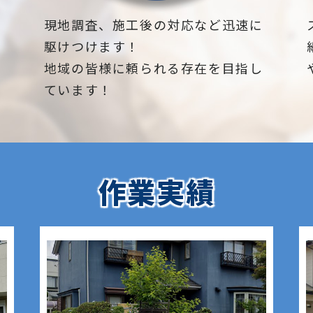
祖】長野県東
植栽の年間管
地域密着で伐
カスがないた
すので、
下
現地調査、施工後の対応など迅速に
植木屋をお探
々にとっては
ださい！
駆けつけます！
さい。
る可能性があ
ろがねもち、
地域の皆様に頼られる存在を目指し
外構工事・エ
、竹、柿の
ています！
対応可能です
柿の木、金木
施工事例
も多
ゴノキ、コニ
でご覧くださ
ブルーアイ
当社
は、気軽
、クスノキ、
【長野市、大
カシワ、マキ
作業実績
松本市、安曇
プールサイド
スト、アオハ
岡谷市、茅野
ントスペース
、ゴールデン
諸市、佐久市
利用できま
ネリコ、グレ
長和町、立科
ラの木、柿、
池田町、筑北
工芝を選択す
、ハナミズ
木村、松川村
のニーズや環
マボウシ、カ
祖】長野県東
あります。
モチ、ベニカ
での造園・植
く活用してい
ノキ、つつ