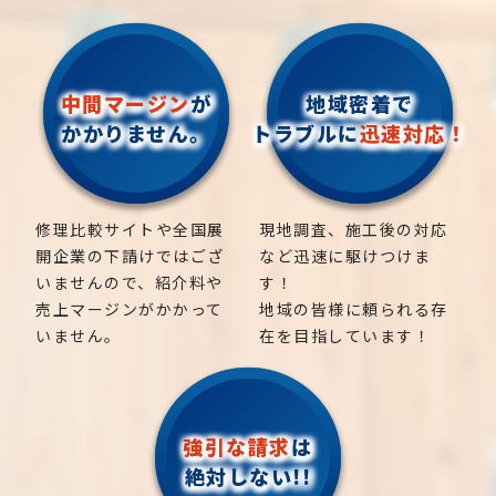
中間マージン
が
地域密着で
かかりません。
トラブルに
迅速対応！
修理比較サイトや全国展
現地調査、施工後の対応
開企業の下請けではござ
など迅速に駆けつけま
いませんので、紹介料や
す！
売上マージンがかかって
地域の皆様に頼られる存
いません。
在を目指しています！
強引な請求
は
絶対しない!!