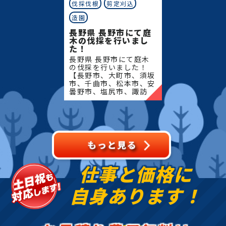
伐採伐根
剪定刈込
造園
長野県 長野市にて庭
木の伐採を行いまし
た！
長野県 長野市にて庭木
の伐採を行いました！
【長野市、大町市、須坂
市、千曲市、松本市、安
曇野市、塩尻市、諏訪
市、岡谷市、茅野市、上
田市、東御市、小諸市、
佐久市、軽井沢町、下諏
訪町、長和町、立科町、
御代田�
仕事と価格に
自身あります！